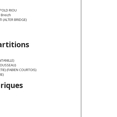
OPOLD RIOU
 Breizh
 (ALTER BRIDGE)
rtitions
NTANILLE)
 ROUSSEAU)
TIE) (FABIEN COURTOIS)
RE)
briques