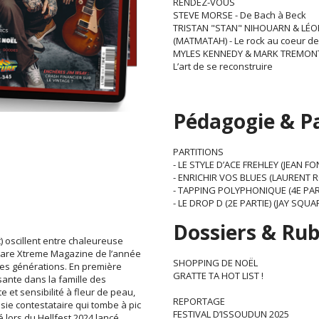
RENDEZ-VOUS
STEVE MORSE - De Bach à Beck
TRISTAN "STAN" NIHOUARN & LÉ
(MATMATAH) - Le rock au coeur de
MYLES KENNEDY & MARK TREMONTI
L’art de se reconstruire
Pédagogie & Pa
PARTITIONS
- LE STYLE D’ACE FREHLEY (JEAN FO
- ENRICHIR VOS BLUES (LAURENT
- TAPPING POLYPHONIQUE (4E PAR
- LE DROP D (2E PARTIE) (JAY SQUA
Dossiers & Ru
t) oscillent entre chaleureuse
uitare Xtreme Magazine de l’année
SHOPPING DE NOËL
 les générations. En première
GRATTE TA HOT LIST !
sante dans la famille des
e et sensibilité à fleur de peau,
REPORTAGE
ie contestataire qui tombe à pic
FESTIVAL D’ISSOUDUN 2025
é lors du Hellfest 2024 lancé