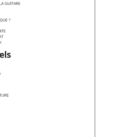
 LA GUITARE
RQUE ?
ITE
AT
c
els
S
R
UTURE