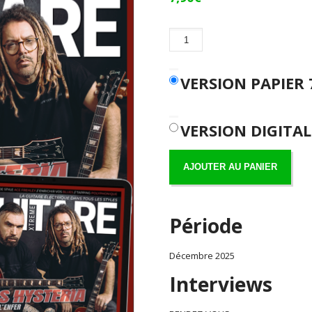
quantité
de
Numéro
151
VERSION PAPIER
VERSION DIGITAL
AJOUTER AU PANIER
Période
Décembre 2025
Interviews