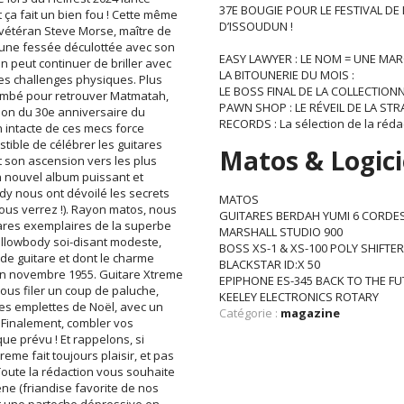
37E BOUGIE POUR LE FESTIVAL DE
ça fait un bien fou ! Cette même
D’ISSOUDUN !
 vétéran Steve Morse, maître de
e une fessée déculottée avec son
EASY LAWYER : LE NOM = UNE MA
n peut continuer de briller avec
LA BITOUNERIE DU MOIS :
es challenges physiques. Plus
LE BOSS FINAL DE LA COLLECTIONN
 Lambé pour retrouver Matmatah,
PAWN SHOP : LE RÉVEIL DE LA STR
asion du 30e anniversaire du
RECORDS : La sélection de la réda
n intacte de ces mecs force
stible de célébrer les guitares
Matos & Logici
t son ascension vers les plus
 nouvel album puissant et
y nous ont dévoilé les secrets
MATOS
, vous verrez !). Rayon matos, nous
GUITARES BERDAH YUMI 6 CORDE
 rares exemplaires de la superbe
MARSHALL STUDIO 900
ollowbody soi-disant modeste,
BOSS XS-1 & XS-100 POLY SHIFTE
e guitare et dont le charme
BLACKSTAR ID:X 50
 en novembre 1955. Guitare Xtreme
EPIPHONE ES-345 BACK TO THE F
us filer un coup de paluche,
KEELEY ELECTRONICS ROTARY
des emplettes de Noël, avec un
Catégorie :
magazine
Finalement, combler vos
ue prévu ! Et rappelons, si
me fait toujours plaisir, et pas
Toute la rédaction vous souhaite
ne (friandise favorite de nos