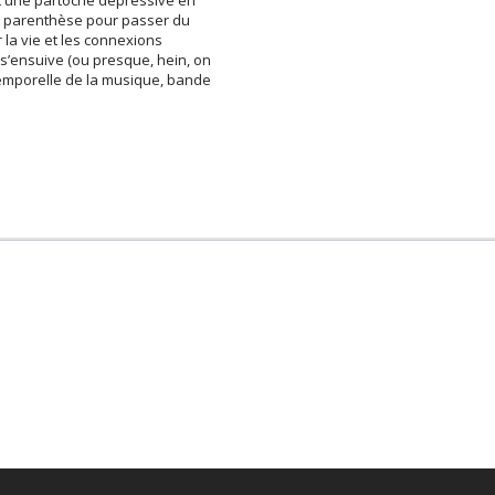
t une partoche dépressive en
tte parenthèse pour passer du
 la vie et les connexions
 s’ensuive (ou presque, hein, on
emporelle de la musique, bande