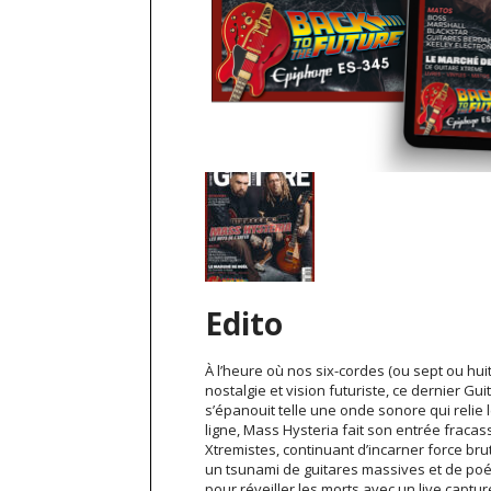
Edito
À l’heure où nos six-cordes (ou sept ou hui
nostalgie et vision futuriste, ce dernier G
s’épanouit telle une onde sonore qui relie
ligne, Mass Hysteria fait son entrée fracas
Xtremistes, continuant d’incarner force brut
un tsunami de guitares massives et de poés
pour réveiller les morts avec un live captur