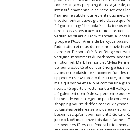
comme un gros parpaing dans ta gueule, et 
intensité émotionnelle se retrouve chez le
l’harmonie subtile, qui revient nous mettr
trio, démontrant avec grande classe que l’o
élégance malgré les balafres du temps et l
tard, nous avons tracé la route direction
véritables piliers du rock français, à l’occ
groupe à l’Accor Arena de Bercy. La passio
l’admiration et nous donne une envie irrési
avec eux. De son côté, Alter Bridge poursui
vertigineux sommets du rock metal avec un
émotionnel. Mark Tremonti et Myles Kenned
de leur créativité et de leur énergie (si, si
avons eu le plaisir de rencontrer l’un des
Epiphone ES-345 Back to the Future, une h
mais qui sonne et se joue comme une grand
nous a téléporté directement à Hill Valley
a également donné de sa personne pour vo
histoire de vous alléger un peu la corvée 
shopping bourré d’idées cadeaux sympas. 
guitaristes préférés sera plus easy et fun q
besoin est, qu’un abonnement à Guitare Xtre
juste à Noël mais onze fois dans l’année ! 
de joyeuses fêtes et même si l’info anxiogè