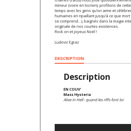
chaînes d’actu) nous joue quotidiennemen
mineur (voire en locrien), profitons de ce
temps avec les gens qu’on aime et célébrer
humaines en ripaillant jusqu’à ce que mort
se comprend…), baignés dans la magie int
originale de nos courtes existences.
Rock on et joyeux Noël !
Ludovic Egraz
DESCRIPTION
Description
EN COUV’
Mass Hysteria
Alive in Hell : quand les riffs font loi