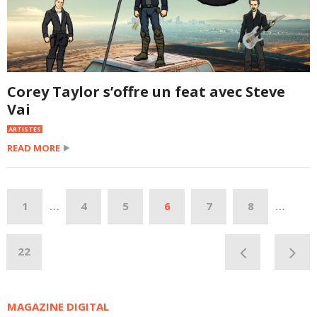
Corey Taylor s’offre un feat avec Steve
Vai
ARTISTES
READ MORE
1
…
4
5
6
7
8
…
22
MAGAZINE DIGITAL