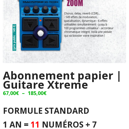
Abonnement papier |
Guitare Xtreme
Plage
67,00
€
–
185,00
€
de
prix :
67,00€
FORMULE STANDARD
à
185,00€
1 AN =
11
NUMÉROS + 7