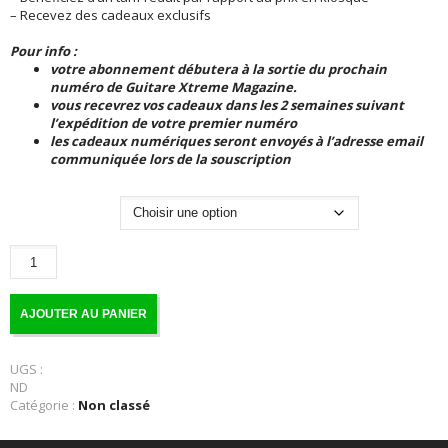
– Recevez des cadeaux exclusifs
Pour info :
votre abonnement débutera à la sortie du prochain
numéro de Guitare Xtreme Magazine.
vous recevrez vos cadeaux dans les 2 semaines suivant
l’expédition de votre premier numéro
les cadeaux numériques seront envoyés à l’adresse email
communiquée lors de la souscription
Formule
quantité
de
Abonnement
papier
AJOUTER AU PANIER
|
Guitare
Xtreme
UGS :
ND
Catégorie :
Non classé