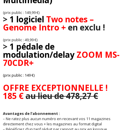
Multimedia)
(prix public : 149,99 €)
>
1 logiciel
Two notes –
Genome Intro +
en exclu !
(prix public : 49,99 €)
>
1 pédale de
modulation/delay
ZOOM MS-
70CDR+
(prix public : 149 €)
OFFRE EXCEPTIONNELLE !
185 €
au lieu de 478,27 €
Avantages de l’abonnement :
– Ne ratez plus aucun numéro en recevant vos 11 magazines
directement chez vous + les magazines au format digital
– Bénéficiez d’un tarif réduit par rapport au prix en kiosque