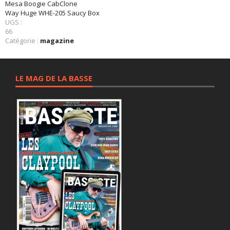
Mesa Boogie CabClone
Way Huge WHE-205 Saucy Box
UGS :
66
Catégorie :
magazine
LE MAG DE LA BASSE