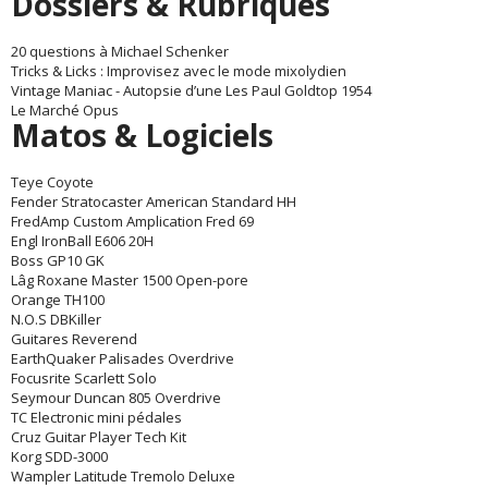
Dossiers & Rubriques
20 questions à Michael Schenker
Tricks & Licks : Improvisez avec le mode mixolydien
Vintage Maniac - Autopsie d’une Les Paul Goldtop 1954
Le Marché Opus
Matos & Logiciels
Teye Coyote
Fender Stratocaster American Standard HH
FredAmp Custom Amplication Fred 69
Engl IronBall E606 20H
Boss GP10 GK
Lâg Roxane Master 1500 Open-pore
Orange TH100
N.O.S DBKiller
Guitares Reverend
EarthQuaker Palisades Overdrive
Focusrite Scarlett Solo
Seymour Duncan 805 Overdrive
TC Electronic mini pédales
Cruz Guitar Player Tech Kit
Korg SDD-3000
Wampler Latitude Tremolo Deluxe