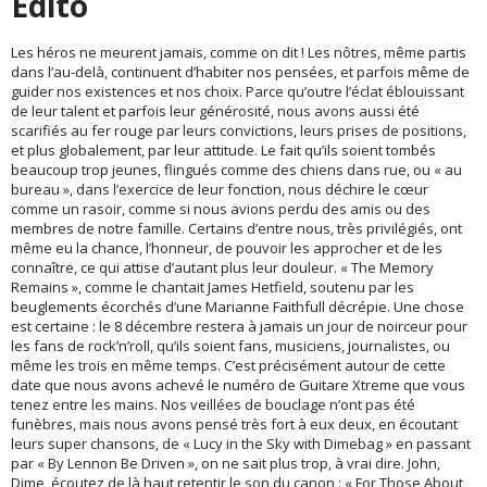
Edito
Les héros ne meurent jamais, comme on dit ! Les nôtres, même partis
dans l’au-delà, continuent d’habiter nos pensées, et parfois même de
guider nos existences et nos choix. Parce qu’outre l’éclat éblouissant
de leur talent et parfois leur générosité, nous avons aussi été
scarifiés au fer rouge par leurs convictions, leurs prises de positions,
et plus globalement, par leur attitude. Le fait qu’ils soient tombés
beaucoup trop jeunes, flingués comme des chiens dans rue, ou « au
bureau », dans l’exercice de leur fonction, nous déchire le cœur
comme un rasoir, comme si nous avions perdu des amis ou des
membres de notre famille. Certains d’entre nous, très privilégiés, ont
même eu la chance, l’honneur, de pouvoir les approcher et de les
connaître, ce qui attise d’autant plus leur douleur. « The Memory
Remains », comme le chantait James Hetfield, soutenu par les
beuglements écorchés d’une Marianne Faithfull décrépie. Une chose
est certaine : le 8 décembre restera à jamais un jour de noirceur pour
les fans de rock’n’roll, qu’ils soient fans, musiciens, journalistes, ou
même les trois en même temps. C’est précisément autour de cette
date que nous avons achevé le numéro de Guitare Xtreme que vous
tenez entre les mains. Nos veillées de bouclage n’ont pas été
funèbres, mais nous avons pensé très fort à eux deux, en écoutant
leurs super chansons, de « Lucy in the Sky with Dimebag » en passant
par « By Lennon Be Driven », on ne sait plus trop, à vrai dire. John,
Dime, écoutez de là haut retentir le son du canon : « For Those About