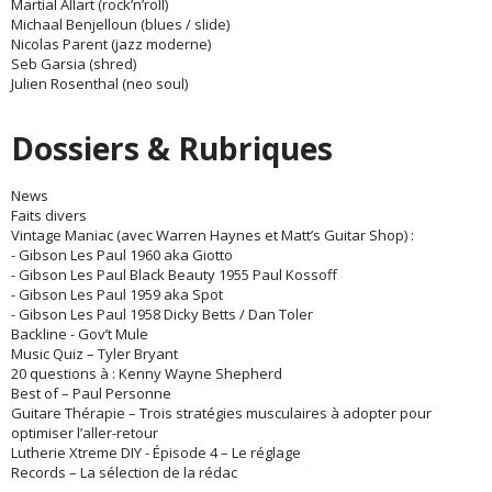
Martial Allart (rock’n’roll)
Michaal Benjelloun (blues / slide)
Nicolas Parent (jazz moderne)
Seb Garsia (shred)
Julien Rosenthal (neo soul)
Dossiers & Rubriques
News
Faits divers
Vintage Maniac (avec Warren Haynes et Matt’s Guitar Shop) :
- Gibson Les Paul 1960 aka Giotto
- Gibson Les Paul Black Beauty 1955 Paul Kossoff
- Gibson Les Paul 1959 aka Spot
- Gibson Les Paul 1958 Dicky Betts / Dan Toler
Backline - Gov’t Mule
Music Quiz – Tyler Bryant
20 questions à : Kenny Wayne Shepherd
Best of – Paul Personne
Guitare Thérapie – Trois stratégies musculaires à adopter pour
optimiser l’aller-retour
Lutherie Xtreme DIY - Épisode 4 – Le réglage
Records – La sélection de la rédac