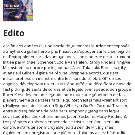
Edito
À la fin des années 80, une horde de guitaristes lourdement exposés
au mythe du guitar hero a pris l’initiative d’appuyer sur le champignon
et d’extrapoler encore davantage une vision moderne de l’instrument
initiée par Michael Schenker, Eddie Van Halen, Randy Rhoads, Yngwie
Malmsteen ou encore par le Japonais Akira Takasaki. Parmi eux, il y
avait Paul Gilbert, égérie de l’écurie Shrapnel Records, qui s’est
métamorphosé en monstre entre les murs du célèbre GIT de Los
Angeles, développant un jeu aussi ébouriffé que décoiffant à base de
fast picking, de sauts de cordes et de legato over speedé. Son groupe
Racer X est devenu une légende pour toute une génération de fast
players, même si dans les faits, le quintet n’est jamais vraiment sorti
d’Hollywood et des clubs du Strip (Whisky a Go Go, Coconut Teaszer,
entre autres), talonné de près par Cacophony (gang dans lequel
sévissaient les deux phénomènes Jason Becker et Marty Friedman).
Les prémices du shred venaient de se cristalliser. Paul a ensuite
continué d’affûter son incroyable jeu au sein de Mr. Big, mais
également en enregistrant une pléthore d’albums assez hétéroclites