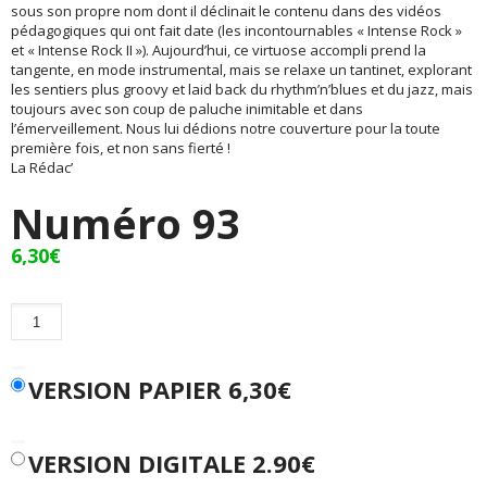
sous son propre nom dont il déclinait le contenu dans des vidéos
pédagogiques qui ont fait date (les incontournables « Intense Rock »
et « Intense Rock II »). Aujourd’hui, ce virtuose accompli prend la
tangente, en mode instrumental, mais se relaxe un tantinet, explorant
les sentiers plus groovy et laid back du rhythm’n’blues et du jazz, mais
toujours avec son coup de paluche inimitable et dans
l’émerveillement. Nous lui dédions notre couverture pour la toute
première fois, et non sans fierté !
La Rédac’
Numéro 93
6,30
€
quantité
de
Numéro
93
VERSION PAPIER
6,30
€
VERSION DIGITALE 2.90€