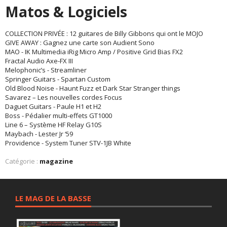
Matos & Logiciels
COLLECTION PRIVÉE : 12 guitares de Billy Gibbons qui ont le MOJO
GIVE AWAY : Gagnez une carte son Audient Sono
MAO - IK Multimedia iRig Micro Amp / Positive Grid Bias FX2
Fractal Audio Axe-FX III
Melophonic’s - Streamliner
Springer Guitars - Spartan Custom
Old Blood Noise - Haunt Fuzz et Dark Star Stranger things
Savarez – Les nouvelles cordes Focus
Daguet Guitars - Paule H1 et H2
Boss - Pédalier multi-effets GT1000
Line 6 – Système HF Relay G10S
Maybach - Lester Jr ‘59
Providence - System Tuner STV-1JB White
Catégorie :
magazine
LE MAG DE LA BASSE