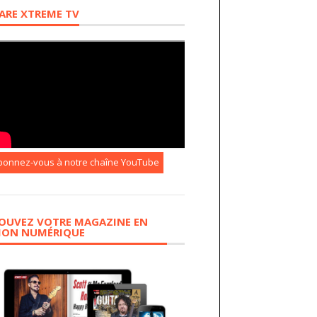
ARE XTREME TV
bonnez-vous à notre chaîne YouTube
OUVEZ VOTRE MAGAZINE EN
ION NUMÉRIQUE