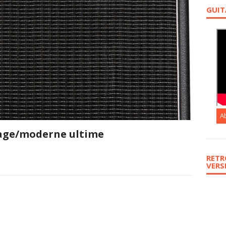
GUIT
A
tage/moderne ultime
RETR
VERS