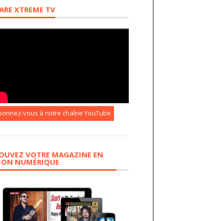
ARE XTREME TV
bonnez-vous à notre chaîne YouTube
OUVEZ VOTRE MAGAZINE EN
ION NUMÉRIQUE