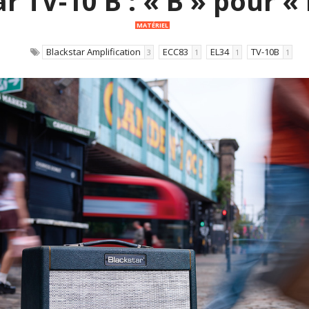
r TV-10 B : « B » pour « 
MATÉRIEL
Blackstar Amplification
ECC83
EL34
TV-10B
3
1
1
1