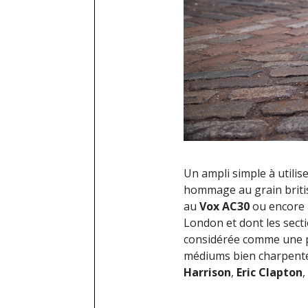
Un ampli simple à utilis
hommage au grain britis
au
Vox AC30
ou encore
London et dont les sect
considérée comme une pa
médiums bien charpentés
Harrison
,
Eric Clapton
,