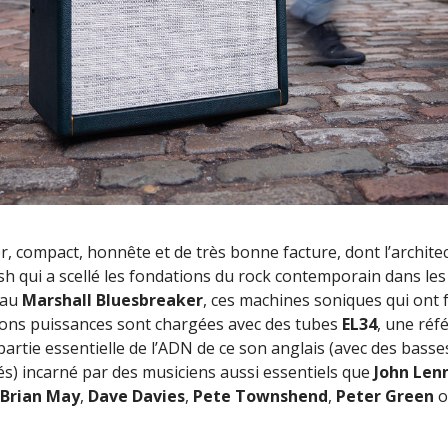
er, compact, honnête et de très bonne facture, dont l’archite
h qui a scellé les fondations du rock contemporain dans les
 au
Marshall Bluesbreaker
, ces machines soniques qui ont 
ions puissances sont chargées avec des tubes
EL34
, une réf
rtie essentielle de l’ADN de ce son anglais (avec des basse
) incarné par des musiciens aussi essentiels que
John Len
Brian May
,
Dave Davies
,
Pete Townshend
,
Peter Green
o