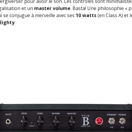
tergiverser pour avoir le son. Les contrôles sont minimaliste
galisation et un
master volume
. Basta! Une philosophie « p
ui se conjugue à merveille avec ses
10 watts
(en Class A) et 
 Eighty
.