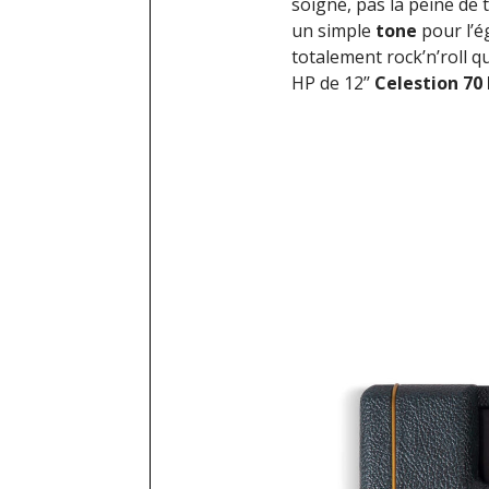
soigné, pas la peine de 
un simple
tone
pour l’é
totalement rock’n’roll q
HP de 12’’
Celestion 70