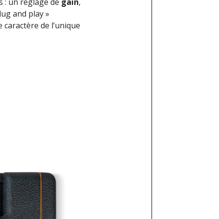
s : un réglage de
gain
,
lug and play »
le caractère de l’unique