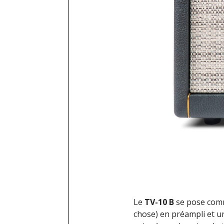
Le
TV-10 B
se pose comm
chose) en préampli et u