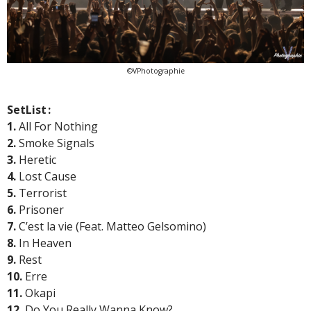
©VPhotographie
SetList :
1.
All For Nothing
2.
Smoke Signals
3.
Heretic
4.
Lost Cause
5.
Terrorist
6.
Prisoner
7.
C’est la vie (Feat. Matteo Gelsomino)
8.
In Heaven
9.
Rest
10.
Erre
11.
Okapi
12.
Do You Really Wanna Know?