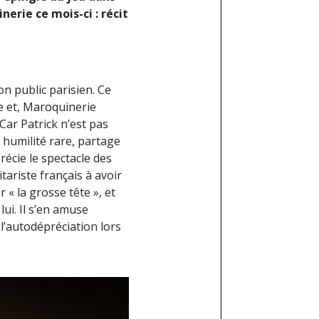
nerie ce mois-ci : récit
on public parisien. Ce
ue et, Maroquinerie
 Car Patrick n’est pas
 humilité rare, partage
récie le spectacle des
ariste français à avoir
ir « la grosse tête », et
ui. Il s’en amuse
l’autodépréciation lors