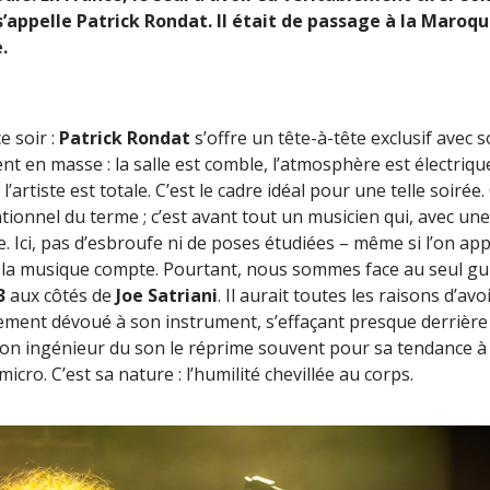
s’appelle Patrick Rondat. Il était de passage à la Maroqui
.
e soir :
Patrick Rondat
s’offre un tête-à-tête exclusif avec s
t en masse : la salle est comble, l’atmosphère est électriq
l’artiste est totale. C’est le cadre idéal pour une telle soirée.
ionnel du terme ; c’est avant tout un musicien qui, avec une
ce. Ici, pas d’esbroufe ni de poses étudiées – même si l’on app
 la musique compte. Pourtant, nous sommes face au seul guit
3
aux côtés de
Joe Satriani
. Il aurait toutes les raisons d’avo
rement dévoué à son instrument, s’effaçant presque derrière l
 son ingénieur du son le réprime souvent pour sa tendance à 
icro. C’est sa nature : l’humilité chevillée au corps.