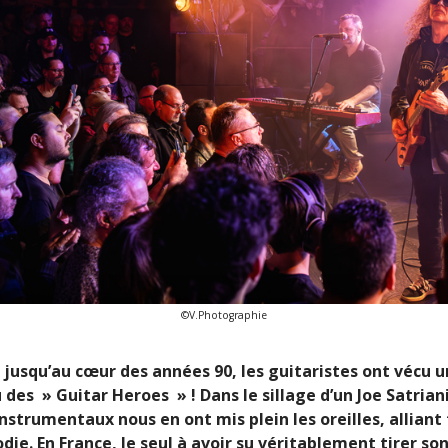
©V.Photographie
0 jusqu’au cœur des années 90, les guitaristes ont vécu u
 des » Guitar Heroes » ! Dans le sillage d’un Joe Satrian
nstrumentaux nous en ont mis plein les oreilles, allian
die. En France, le seul à avoir su véritablement tirer so