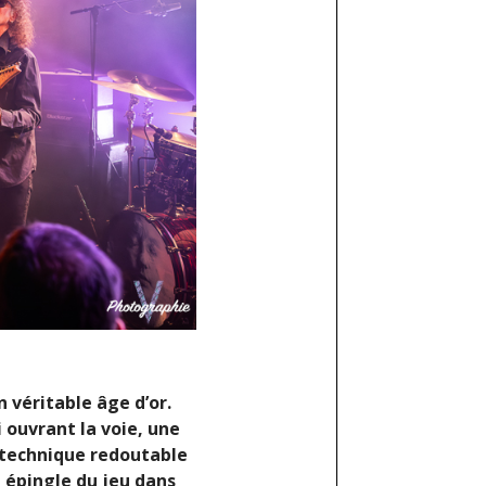
n véritable âge d’or.
i ouvrant la voie, une
t technique redoutable
n épingle du jeu dans