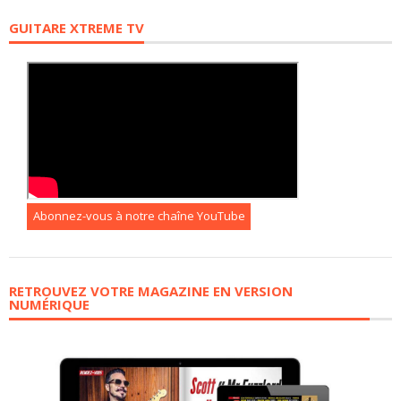
GUITARE XTREME TV
Abonnez-vous à notre chaîne YouTube
RETROUVEZ VOTRE MAGAZINE EN VERSION
NUMÉRIQUE