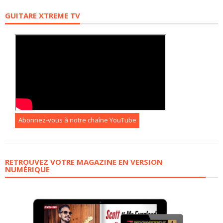
GUITARE XTREME TV
Abonnez-vous à notre chaîne YouTube
RETROUVEZ VOTRE MAGAZINE EN VERSION
NUMÉRIQUE